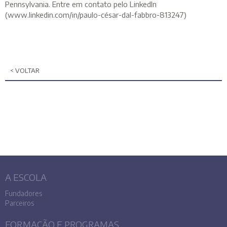
Pennsylvania. Entre em contato pelo LinkedIn
(www.linkedin.com/in/paulo-césar-dal-fabbro-813247)
< VOLTAR
A ESCOLA
Fundadores
Parceiros
FORMAÇÃO E PROGRAMAS