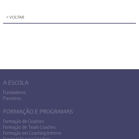
< VOLTAR
A ESCOLA
Fundadores
Parceiros
FORMAÇÃO E PROGRAMAS
Formação de Coaches
Formação de Team Coaches
Formação em Coaching Interno
Supervisão para Coaches