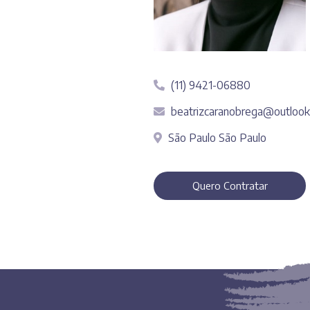
(11) 9421-06880
beatrizcaranobrega@outloo
São Paulo São Paulo
Quero Contratar